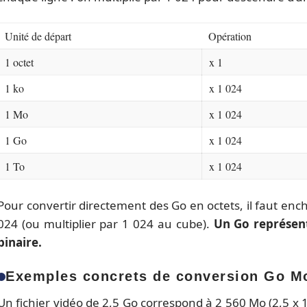
Unité de départ
Opération
1 octet
x 1
1 ko
x 1 024
1 Mo
x 1 024
1 Go
x 1 024
1 To
x 1 024
Pour convertir directement des Go en octets, il faut ench
024 (ou multiplier par 1 024 au cube).
Un Go représent
binaire.
Exemples concrets de conversion Go M
Un fichier vidéo de 2,5 Go correspond à 2 560 Mo (2,5 