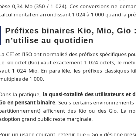
pèse 0,34 Mo (350 / 1 024). Ces conversions ne demand
calcul mental en arrondissant 1 024 à 1 000 quand la préc
Préfixes binaires Kio, Mio, Gio
n’utilise au quotidien
La CEI et l’ISO ont normalisé des préfixes spécifiques po
Le kibioctet (Kio) vaut exactement 1 024 octets, le mébio
vaut 1 024 Mio. En parallèle, les préfixes classiques 
multiples de 1 000.
Dans la pratique,
la quasi-totalité des utilisateurs et
Go en pensant binaire
. Seuls certains environnements 
partitionnement) affichent des Kio ou des Gio. La no
adoption grand public reste marginale.
Pour un usage courant, retenir que « Go » désigne presq