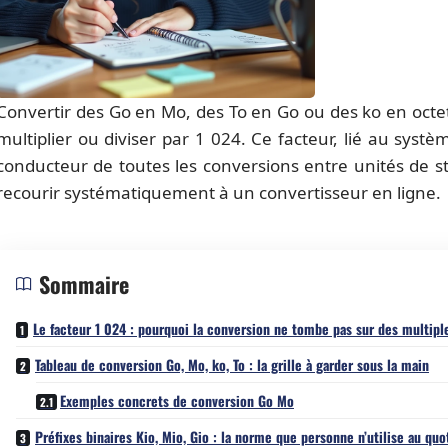
Convertir des Go en Mo, des To en Go ou des ko en octet
multiplier ou diviser par 1 024. Ce facteur, lié au systèm
conducteur de toutes les conversions entre unités de s
recourir systématiquement à un convertisseur en ligne.
Sommaire
Le facteur 1 024 : pourquoi la conversion ne tombe pas sur des multipl
Tableau de conversion Go, Mo, ko, To : la grille à garder sous la main
Exemples concrets de conversion Go Mo
Préfixes binaires Kio, Mio, Gio : la norme que personne n’utilise au quo