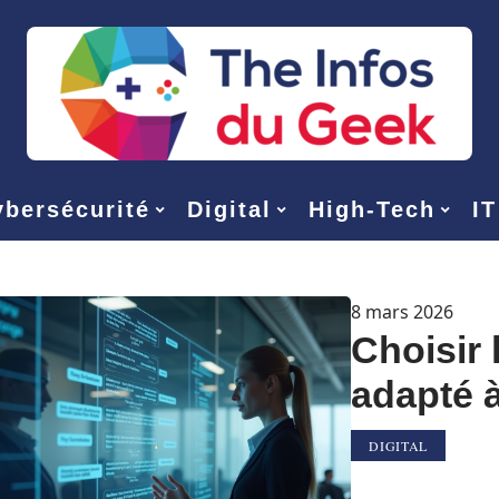
bersécurité
Digital
High-Tech
IT
8 mars 2026
Choisir 
adapté à
DIGITAL