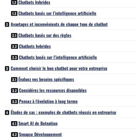
Chatbots hybrides
Chatbots basés sur l’intelligence artificielle
Avantages et inconvénients de chaque type de chatbot
Chatbots basés sur des règles
Chatbots hybrides
Chatbots basés sur l’intelligence artificielle
Comment choisir le bon chatbot pour votre entreprise
Évaluez vos besoins spécifiques
Considérez les ressources disponibles
Pensez à l’évolution à long terme
Études de cas : exemples de chatbots réussis en entreprise
Smart AI de Botnation
Synapse Développement