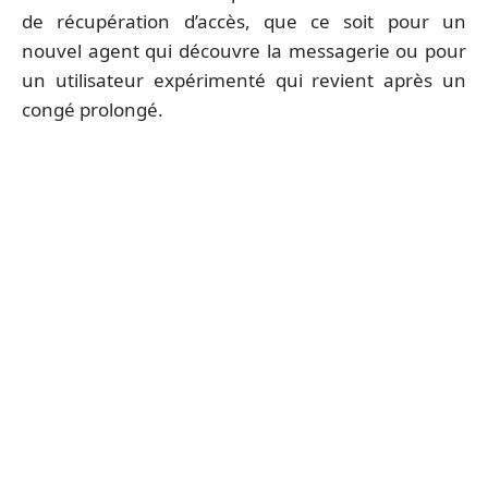
de récupération d’accès, que ce soit pour un
nouvel agent qui découvre la messagerie ou pour
un utilisateur expérimenté qui revient après un
congé prolongé.
Sommaire
HIGH-TECH
Romstatiob : erreurs fréquentes à
éviter pour ne pas planter vos jeux
rétro
5 août 2026