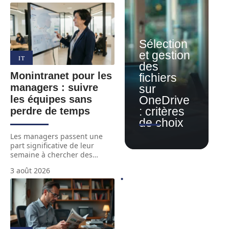
Sélection
et gestion
IT
des
Monintranet pour les
fichiers
managers : suivre
sur
les équipes sans
OneDrive
: critères
perdre de temps
de choix
Les managers passent une
part significative de leur
semaine à chercher des
…
3 août 2026