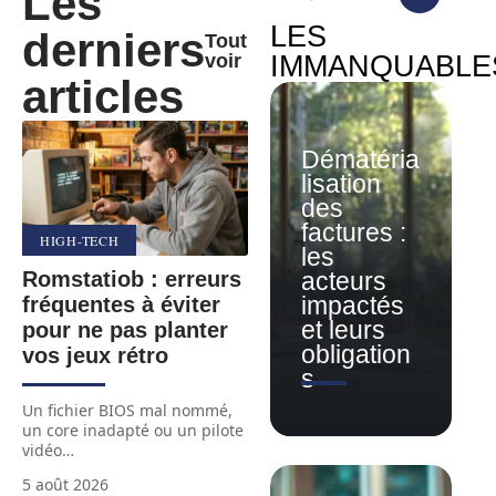
Les
LES
derniers
Tout
voir
IMMANQUABLE
articles
Dématéria
lisation
des
factures :
HIGH-TECH
les
Romstatiob : erreurs
acteurs
fréquentes à éviter
impactés
et leurs
pour ne pas planter
obligation
vos jeux rétro
s
Un fichier BIOS mal nommé,
un core inadapté ou un pilote
vidéo
…
5 août 2026