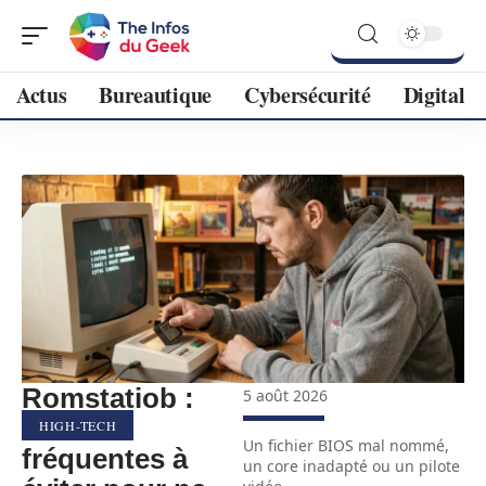
Actus
Bureautique
Cybersécurité
Digital
Romstatiob :
5 août 2026
erreurs
HIGH-TECH
Un fichier BIOS mal nommé,
fréquentes à
un core inadapté ou un pilote