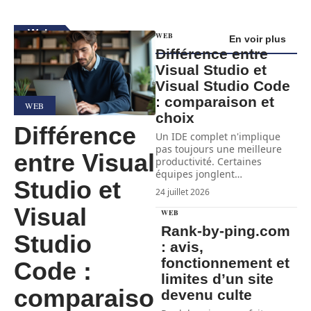
Web
WEB
En voir plus
Différence entre
Visual Studio et
Visual Studio Code
: comparaison et
WEB
choix
Différence
Un IDE complet n'implique
pas toujours une meilleure
entre Visual
productivité. Certaines
équipes jonglent
…
Studio et
24 juillet 2026
Visual
WEB
Rank-by-ping.com
Studio
: avis,
fonctionnement et
Code :
limites d’un site
comparaiso
devenu culte