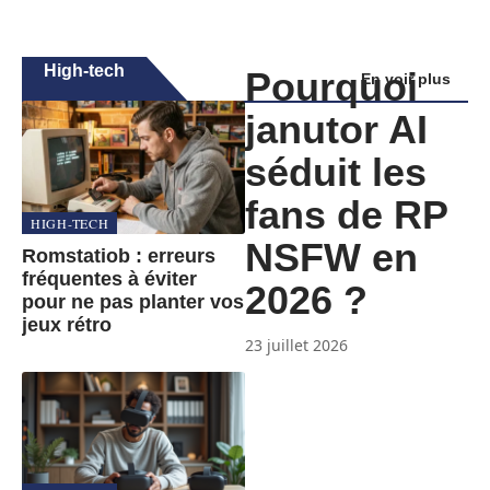
High-tech
Pourquoi
En voir plus
janutor AI
séduit les
fans de RP
HIGH-TECH
NSFW en
Romstatiob : erreurs
fréquentes à éviter
2026 ?
pour ne pas planter vos
jeux rétro
23 juillet 2026