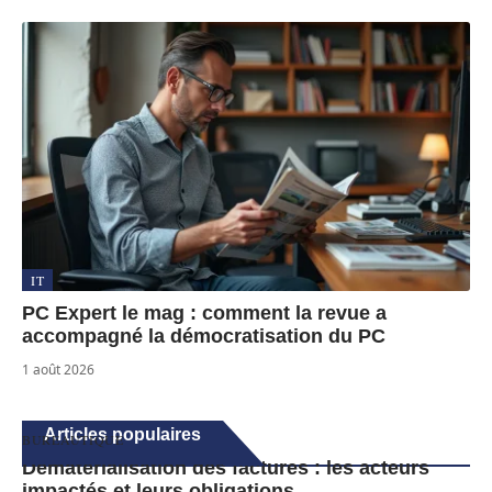
IT
PC Expert le mag : comment la revue a
accompagné la démocratisation du PC
1 août 2026
Articles populaires
BUREAUTIQUE
Dématérialisation des factures : les acteurs
impactés et leurs obligations