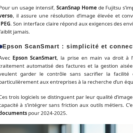
Pour un usage intensif,
ScanSnap Home
de Fujitsu s’i
verso
, il assure une résolution d’image élevée et con
JPEG
. Son interface claire répond aux exigences des e
faiblit jamais.
Epson ScanSmart : simplicité et connect
Avec
Epson ScanSmart
, la prise en main va droit à l’
traitement automatisé des factures et la gestion aisé
veulent garder le contrôle sans sacrifier la facilité 
particulièrement aux entreprises à la recherche d’un équi
Ces trois logiciels se distinguent par leur qualité d’image
capacité à s’intégrer sans friction aux outils métiers. C’
documents
pour 2024-2025.