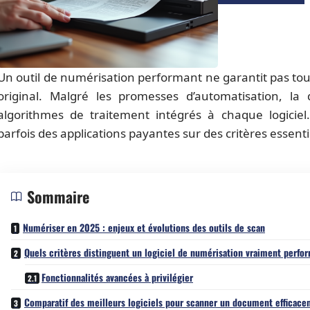
Un outil de numérisation performant ne garantit pas to
original. Malgré les promesses d’automatisation, l
algorithmes de traitement intégrés à chaque logiciel.
parfois des applications payantes sur des critères essent
Sommaire
Numériser en 2025 : enjeux et évolutions des outils de scan
Quels critères distinguent un logiciel de numérisation vraiment perfo
Fonctionnalités avancées à privilégier
Comparatif des meilleurs logiciels pour scanner un document efficac