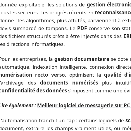
donnée exploitable, les solutions de
gestion électron
tous les secteurs. Les progrès récents en
reconnaissance
donne : les algorithmes, plus affûtés, parviennent à ext
devis surchargé de tampons. Le
PDF
conserve son statu
des fichiers structurés prêts à être injectés dans des
ER
les directions informatiques.
Pour les entreprises, la
gestion documentaire
se dote d
automatique, indexation intelligente, connexion direc
numérisation recto verso
, optimisent la
qualité d’
l’archivage des
documents numérisés
plus intuit
confidentialité des données
s’imposent comme une évid
Lire également :
Meilleur logiciel de messagerie sur PC
L’automatisation franchit un cap : certains logiciels de
sc
document, extraire les champs vraiment utiles, ou mê