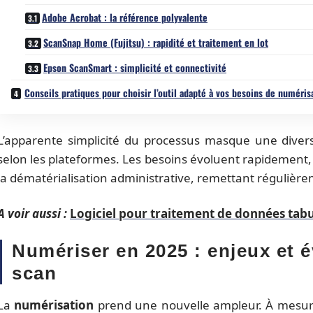
Adobe Acrobat : la référence polyvalente
ScanSnap Home (Fujitsu) : rapidité et traitement en lot
Epson ScanSmart : simplicité et connectivité
Conseils pratiques pour choisir l’outil adapté à vos besoins de numéris
L’apparente simplicité du processus masque une divers
selon les plateformes. Les besoins évoluent rapidement, 
la dématérialisation administrative, remettant régulière
A voir aussi :
Logiciel pour traitement de données tabul
Numériser en 2025 : enjeux et é
scan
La
numérisation
prend une nouvelle ampleur. À mesu