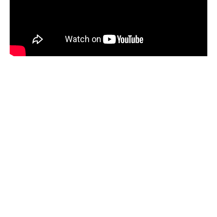
Sommaire
HIGH-TECH
Romstatiob : erreurs fréquentes à
éviter pour ne pas planter vos jeux
rétro