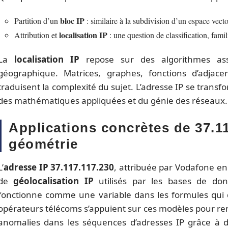
bloc IP
Partition d’un
: similaire à la subdivision d’un espace vecto
localisation IP
Attribution et
: une question de classification, famil
La
localisation IP
repose sur des algorithmes ass
géographique. Matrices, graphes, fonctions d’adjac
traduisent la complexité du sujet. L’adresse IP se transf
des mathématiques appliquées et du génie des réseaux.
Applications concrètes de 37.11
géométrie
L’
adresse IP 37.117.117.230
, attribuée par Vodafone en 
de
géolocalisation IP
utilisés par les bases de don
fonctionne comme une variable dans les formules qui d
opérateurs télécoms s’appuient sur ces modèles pour re
anomalies dans les séquences d’adresses IP grâce à de