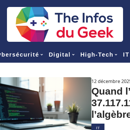
bersécurité
Digital
High-Tech
IT
12 décembre 202
Quand l
37.117.1
l’algèbr
IT