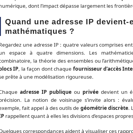
numérique, dont l’impact dépasse largement les frontièr
Quand une adresse IP devient-e
mathématiques ?
Regardez une adresse IP : quatre valeurs comprises ent
un espace à quatre dimensions. Les mathématicien
combinatoire, la théorie des ensembles ou l’arithmétiqu
blocs IP
, la façon dont chaque
fournisseur d’accès Int
se prête à une modélisation rigoureuse.
Chaque
adresse IP publique
ou
privée
devient un él
précision. La notion de voisinage s’invite alors : év
exemple, fait appel à des outils de
géométrie discrète
.
IP
rappellent quant à elles les divisions d’espaces propre
Quelques correspondances aident à visualiser ces rappr