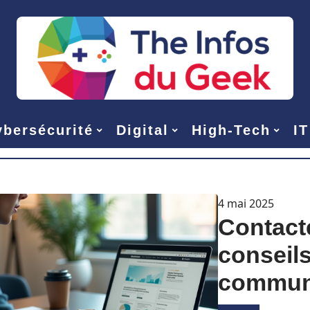
bersécurité
Digital
High-Tech
IT
4 mai 2025
Contacte
conseil
communi