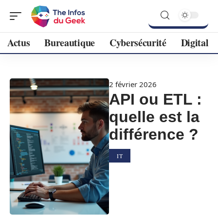
Actus
Bureautique
Cybersécurité
Digital
2 février 2026
API ou ETL :
quelle est la
différence ?
IT