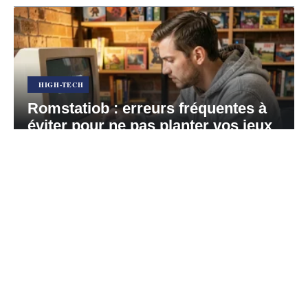
HIGH-TECH
Romstatiob : erreurs fréquentes à
éviter pour ne pas planter vos jeux
rétro
5 août 2026
Contact
Mentions Légales
Sitemap
© 2026 | the-infos-du-geek.fr